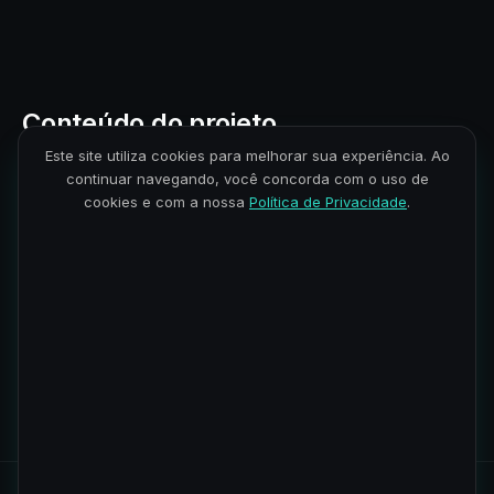
Conteúdo do projeto
Este site utiliza cookies para melhorar sua experiência. Ao
continuar navegando, você concorda com o uso de
Live completa
1
1 aula · 4h
cookies e com a nossa
Política de Privacidade
.
CONTEÚDO DO MÓDULO
Live Completa – Personal Trainer com IA