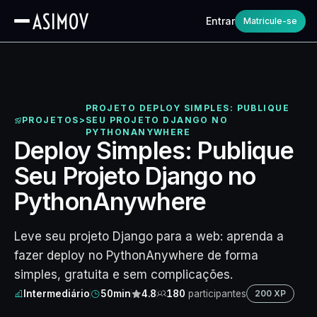
Entrar
Matricule-se
PROJETO DEPLOY SIMPLES: PUBLIQUE
PROJETOS
>
SEU PROJETO DJANGO NO
APRESENTAÇÃO
PYTHONANYWHERE
Deploy Simples: Publique
Seu Projeto Django no
PythonAnywhere
Leve seu projeto Django para a web: aprenda a
fazer deploy no PythonAnywhere de forma
simples, gratuita e sem complicações.
Intermediário
50min
4.8
180
participantes
200 XP