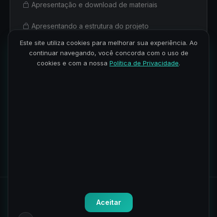
Apresentação e download de materiais
Apresentando a estrutura do projeto
Este site utiliza cookies para melhorar sua experiência. Ao
Construindo a estrutura do projeto
continuar navegando, você concorda com o uso de
cookies e com a nossa
Política de Privacidade
.
Componentes e Layout
2
6 aulas · 2h 30min
Eventos no calendário
3
4 aulas · 1h 53min
Todos os direitos reservados.
Política de Privacidade
-
Termos
Aceitar
de Uso