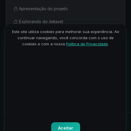
Apresentação do projeto
Explorando do dataset
Este site utiliza cookies para melhorar sua experiência. Ao
Limpeza dos dados
continuar navegando, você concorda com o uso de
cookies e com a nossa
Política de Privacidade
.
Análise exploratória dos dados – pt. 1
Análise exploratória dos dados – pt. 2
O poder do Machine Learning
Todos os direitos reservados.
Política de Privacidade
-
Termos
Aceitar
de Uso