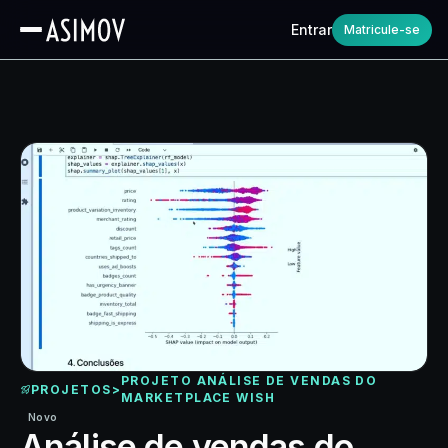
Entrar
Matricule-se
PROJETO ANÁLISE DE VENDAS DO
PROJETOS
>
MARKETPLACE WISH
Novo
Análise de vendas do