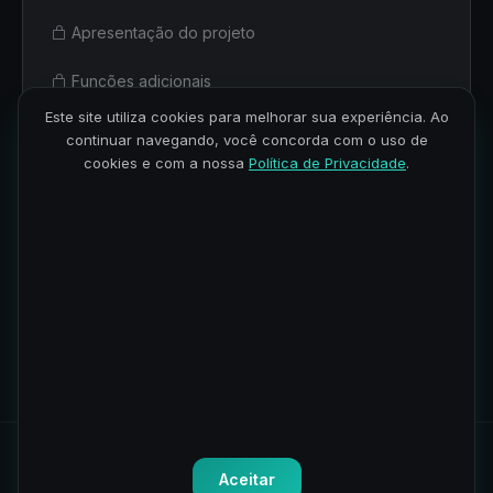
Apresentação do projeto
Funções adicionais
Este site utiliza cookies para melhorar sua experiência. Ao
Análise de dados de obesidade – pt1
continuar navegando, você concorda com o uso de
cookies e com a nossa
Política de Privacidade
.
Análise de dados da obesidade – pt2
Análise de dados de PIB
2
3 aulas · 1h 24min
per capita
Todos os direitos reservados.
Política de Privacidade
-
Termos
Aceitar
de Uso