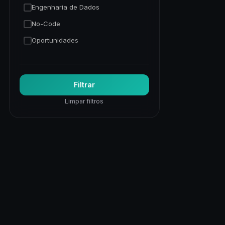
Engenharia de Dados
No-Code
Oportunidades
Programação Python
Trading Quantitativo
Filtrar
Visão Computacional
Limpar filtros
Visualização de Dados
Web
Web Apps