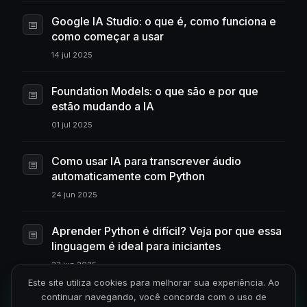
Google IA Studio: o que é, como funciona e
como começar a usar
14 jul 2025
Foundation Models: o que são e por que
estão mudando a IA
01 jul 2025
Como usar IA para transcrever áudio
automaticamente com Python
24 jun 2025
Aprender Python é difícil? Veja por que essa
linguagem é ideal para iniciantes
23 jun 2025
Este site utiliza cookies para melhorar sua experiência. Ao
continuar navegando, você concorda com o uso de
Aprender Python do zero: o que você