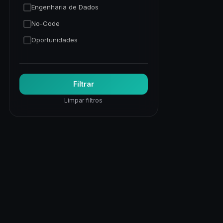
Engenharia de Dados
No-Code
Oportunidades
Programação Python
Trading Quantitativo
Filtrar
Visão Computacional
Limpar filtros
Visualização de Dados
Web
Web Apps