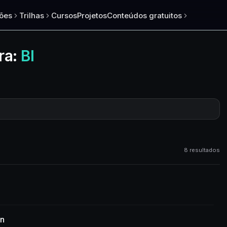
ões
Trilhas
Cursos
Projetos
Conteúdos gratuitos
ra:
BI
8 resultados
n