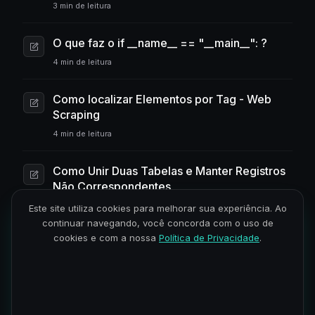
3 min de leitura
O que faz o if __name__ == "__main__": ?
4 min de leitura
Como localizar Elementos por Tag - Web
Scraping
4 min de leitura
Como Unir Duas Tabelas e Manter Registros
Não Correspondentes
3 min de leitura
Este site utiliza cookies para melhorar sua experiência. Ao
continuar navegando, você concorda com o uso de
cookies e com a nossa
Política de Privacidade
.
Entendendo HTML e a Estrutura de uma
Página Web
4 min de leitura
Como Utilizar o Terminal no Linux