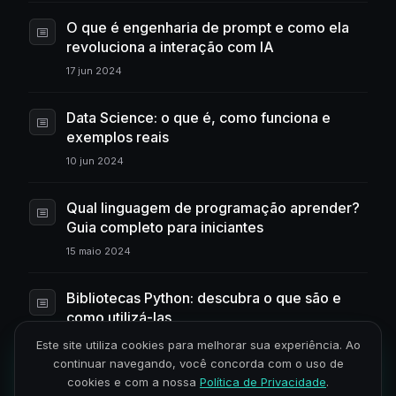
O que é engenharia de prompt e como ela
revoluciona a interação com IA
17 jun 2024
Data Science: o que é, como funciona e
exemplos reais
10 jun 2024
Qual linguagem de programação aprender?
Guia completo para iniciantes
15 maio 2024
Bibliotecas Python: descubra o que são e
como utilizá-las
18 abr 2024
Este site utiliza cookies para melhorar sua experiência. Ao
continuar navegando, você concorda com o uso de
cookies e com a nossa
Política de Privacidade
.
O que é Python e para que serve?