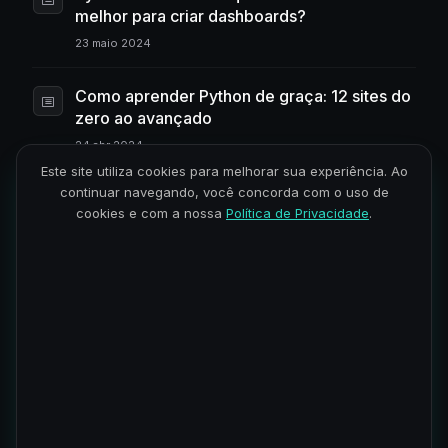
melhor para criar dashboards?
23 maio 2024
Como aprender Python de graça: 12 sites do
zero ao avançado
24 abr 2024
Este site utiliza cookies para melhorar sua experiência. Ao
continuar navegando, você concorda com o uso de
Salário de desenvolvedor Python: mercado
cookies e com a nossa
Política de Privacidade
.
para júnior, pleno e sênior
17 abr 2024
Onde usar Python: aplicações, empresas e
vantagens no mercado
24 mar 2023
1
2
3
4