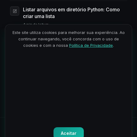
Listar arquivos em diretório Python: Como
criar uma lista
4 min de leitura
Este site utiliza cookies para melhorar sua experiência. Ao
continuar navegando, você concorda com o uso de
Python: como criar um diretório e seus pais
cookies e com a nossa
Política de Privacidade
.
automaticamente
3 min de leitura
Como Verificar se um Arquivo Existe em
Python Sem Exceções
3 min de leitura
1
2
Todos os direitos reservados.
Política de Privacidade
-
Termos
Aceitar
de Uso