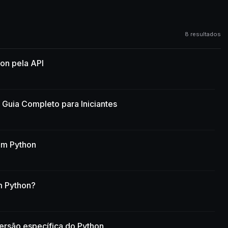
8 resultados
on pela API
Guia Completo para Iniciantes
em Python
em Python?
versão específica do Python