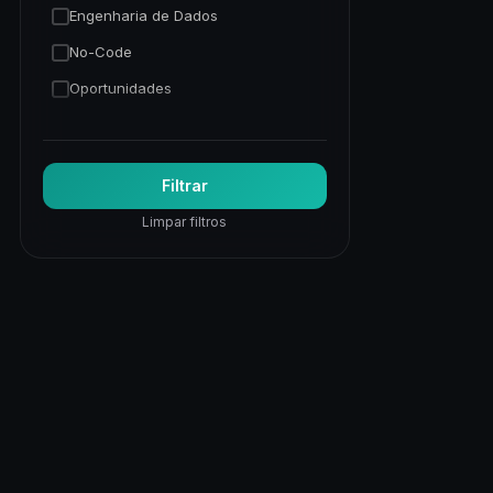
Engenharia de Dados
No-Code
Oportunidades
Programação Python
Trading Quantitativo
Filtrar
Visão Computacional
Limpar filtros
Visualização de Dados
Web
Web Apps