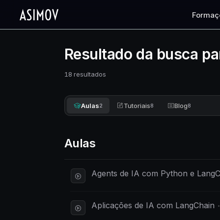
Formaç
Resultado da busca pa
18 resultados
Aulas
Tutoriais
Blog
2
8
8
Aulas
Agents de IA com Python e LangC
Aplicações de IA com LangChain