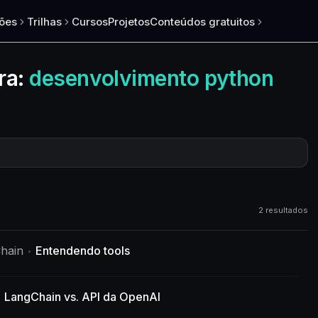
ões
Trilhas
Cursos
Projetos
Conteúdos gratuitos
ra:
desenvolvimento python
2 resultados
hain
Entendendo tools
LangChain vs. API da OpenAI