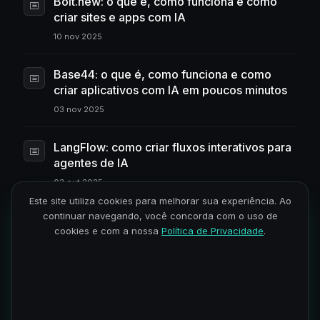
Bolt.new: o que é, como funciona e como
criar sites e apps com IA
10 nov 2025
Base44: o que é, como funciona e como
criar aplicativos com IA em poucos minutos
03 nov 2025
LangFlow: como criar fluxos interativos para
agentes de IA
03 out 2025
Este site utiliza cookies para melhorar sua experiência. Ao
continuar navegando, você concorda com o uso de
Tendências e inovações em inteligência
cookies e com a nossa
Política de Privacidade
.
artificial: panorama 2025
03 set 2025
Lovable: IA cria sites e aplicativos sem
precisar programar