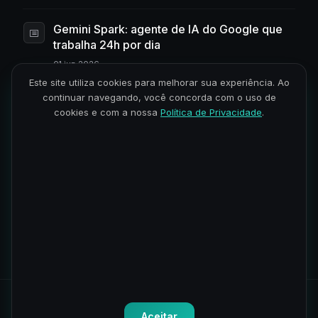
Gemini Spark: agente de IA do Google que
trabalha 24h por dia
01 jun 2026
Este site utiliza cookies para melhorar sua experiência. Ao
continuar navegando, você concorda com o uso de
As melhores IAs para criar vídeos em 2026:
cookies e com a nossa
Política de Privacidade
.
guia completo
25 maio 2026
IA para criar sites: as 6 melhores
ferramentas (com e sem código)
18 maio 2026
1
2
…
303
Todos os direitos reservados.
Política de Privacidade
-
Termos
Aceitar