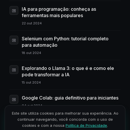
IA para programação: conheça as
ferramentas mais populares
22 out 2024
Selenium com Python: tutorial completo
para automação
18 out 2024
Explorando o Llama 3: o que é e como ele
pode transformar a IA
15 out 2024
Google Colab: guia definitivo para iniciantes
04 out 2024
Este site utiliza cookies para melhorar sua experiência. Ao
continuar navegando, você concorda com o uso de
Hello World: guia completo para iniciantes
cookies e com a nossa
Política de Privacidade
.
em programação