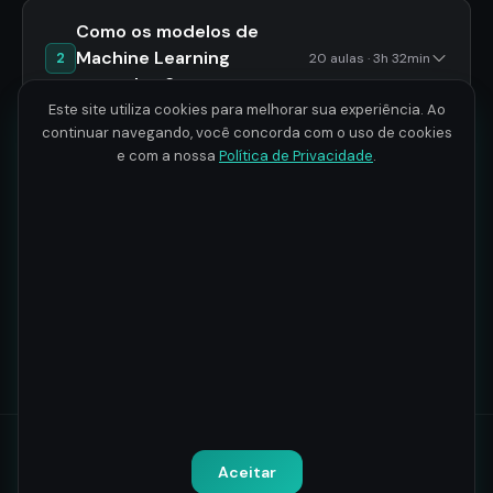
Como os modelos de
Machine Learning
2
20 aulas · 3h 32min
aprendem?
Este site utiliza cookies para melhorar sua experiência. Ao
continuar navegando, você concorda com o uso de cookies
Regressão Linear em dados
e com a nossa
Política de Privacidade
.
3
3 aulas · 1h 3min
de E-commerce
Regressão Logística em
4
3 aulas · 39min
dados de publicidade
Todos os direitos reservados.
Política de Privacidade
-
Termos
Aceitar
de Uso