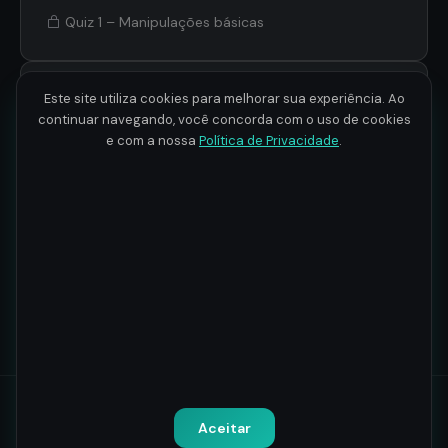
Quiz 1 – Manipulações básicas
Edição de arquivos PDF
2
7 aulas · 2h 27min
Este site utiliza cookies para melhorar sua experiência. Ao
continuar navegando, você concorda com o uso de cookies
e com a nossa
Política de Privacidade
.
Extração de dados de
3
7 aulas · 2h 23min
arquivos PDF
Teste final
4
1 aula · 20min
Todos os direitos reservados.
Política de Privacidade
-
Termos
Aceitar
de Uso