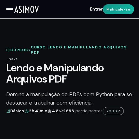
Entrar
Matricule-se
CURSO LENDO E MANIPULANDO ARQUIVOS
CURSOS
>
PDF
APRESENTAÇÃO
Novo
Lendo e Manipulando
Arquivos PDF
Domine a manipulação de PDFs com Python para se
destacar e trabalhar com eficiência.
Básico
2h 41min
4.8
2688
participantes
200 XP