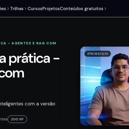
ões
Trilhas
Cursos
Projetos
Conteúdos gratuitos
ICA - AGENTES E RAG COM
a prática -
APRESENTAÇÃO
 com
inteligentes com a versão
ntes
200 XP