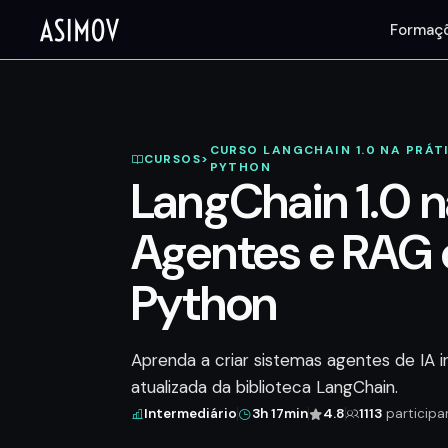
Formaç
CURSO LANGCHAIN 1.0 NA PRÁT
CURSOS
>
PYTHON
LangChain 1.0 n
Agentes e RAG
Python
Aprenda a criar sistemas agentes de IA 
atualizada da biblioteca LangChain.
Intermediário
3h 17min
4.8
1113
participa