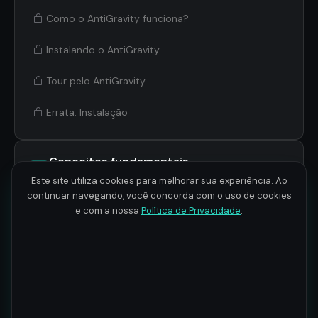
Como o AntiGravity funciona?
Instalando o AntiGravity
Tour pelo AntiGravity
Errata: Instalação
Conceitos fundamentais
2
6 aulas · 1h 48min
do Antigravity
Este site utiliza cookies para melhorar sua experiência. Ao
continuar navegando, você concorda com o uso de cookies
e com a nossa
Política de Privacidade
.
Expandindo o Antigravity
3
3 aulas · 29min
com Node
Antigravity IDE e 2.0
4
3 aulas · 1h 23min