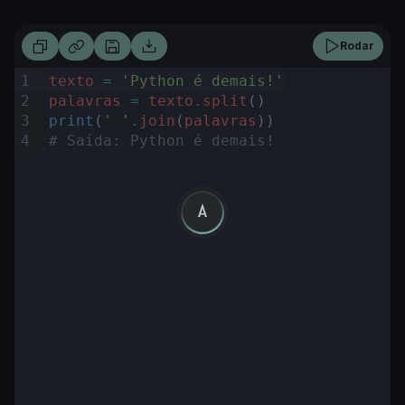
Rodar
1
texto
=
'Python é demais!'
2
palavras
=
texto
.
split
()
3
print
(
' '
.
join
(
palavras
))
4
# Saída: Python é demais!