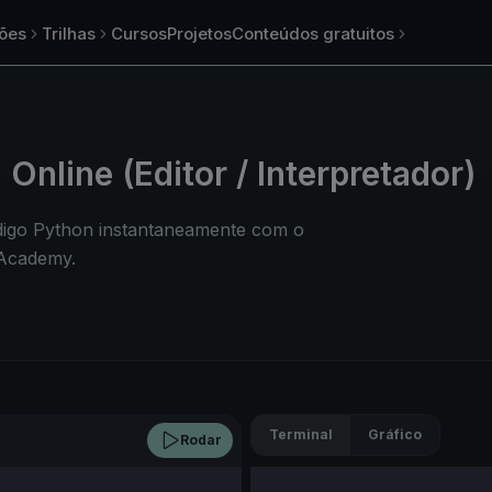
ões
Trilhas
Cursos
Projetos
Conteúdos gratuitos
Online (Editor / Interpretador)
digo Python instantaneamente com o
 Academy.
Terminal
Gráfico
Rodar