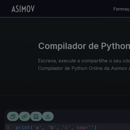
Formaç
Compilador de Python 
Escreva, execute e compartilhe o seu có
Compilador de Python Online da Asimov
1
print
(
'a'
,
'b'
,
'c'
,
sep
=
''
)