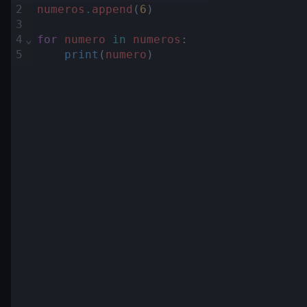
2
numeros
.
append
(
6
)
3
4
⌄
for
numero
in
numeros
:
5
print
(
numero
)