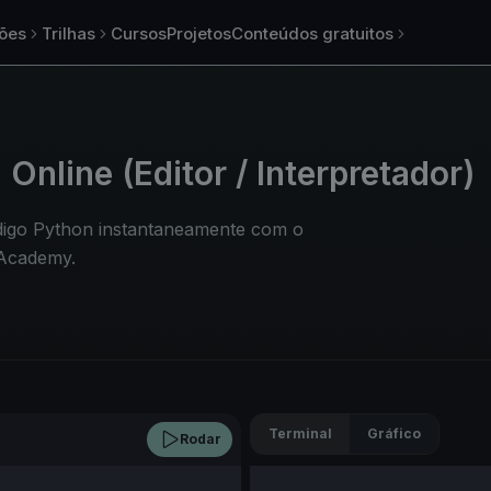
ões
Trilhas
Cursos
Projetos
Conteúdos gratuitos
Online (Editor / Interpretador)
digo Python instantaneamente com o
 Academy.
Terminal
Gráfico
Rodar