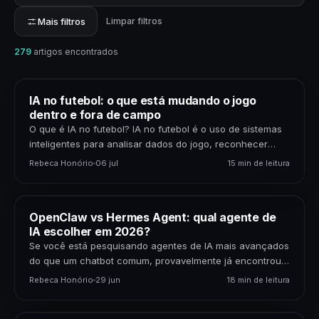
Mais filtros
Limpar filtros
279
artigos encontrados
IA no futebol: o que está mudando o jogo
dentro e fora de campo
O que é IA no futebol? IA no futebol é o uso de sistemas
inteligentes para analisar dados do jogo, reconhecer
padrões, gerar previsões,…
Rebeca Honório
06 jul
15 min de leitura
OpenClaw vs Hermes Agent: qual agente de
IA escolher em 2026?
Se você está pesquisando agentes de IA mais avançados
do que um chatbot comum, provavelmente já encontrou
dois nomes: OpenClaw e Hermes Agent. Os…
Rebeca Honório
29 jun
18 min de leitura