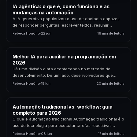
IA agêntica: o que é, como funciona e as
mudanças na automação
A IA generativa popularizou o uso de chatbots capazes
de responder perguntas, escrever textos, resumir
documentos e gerar código. Mas uma nova etapa da…
Rebeca Honório
22 jun
16 min de leitura
Melhor IA para auxiliar na programação em
2026
Há uma divisão clara acontecendo no mercado de
desenvolvimento. De um lado, desenvolvedores que
incorporaram IA ao fluxo de trabalho e passaram a
Rebeca Honório
15 jun
20 min de leitura
entregar…
Automação tradicional vs. workflow: guia
completo para 2026
O que é automação tradicional Automação tradicional é o
uso de tecnologia para executar tarefas repetitivas
seguindo regras fixas, sem nenhuma capacidade de
Rebeca Honório
08 jun
17 min de leitura