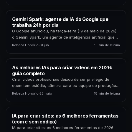
aprender…
Gemini Spark: agente de IA do Google que
trabalha 24h por dia
O Google anunciou, na terça-feira (19 de maio de 2026),
o Gemini Spark, um agente de inteligência artificial que
roda 24 horas por dia,…
Rebeca Honório
01 jun
15 min de leitura
As melhores IAs para criar vídeos em 2026:
guia completo
Criar vídeos profissionais deixou de ser privilégio de
quem tem estúdio, câmera cara ou equipe de produção.
Com as ferramentas de IA que existem…
Rebeca Honório
25 maio
18 min de leitura
IA para criar sites: as 6 melhores ferramentas
(com e sem código)
IA para criar sites: as 6 melhores ferramentas de 2026