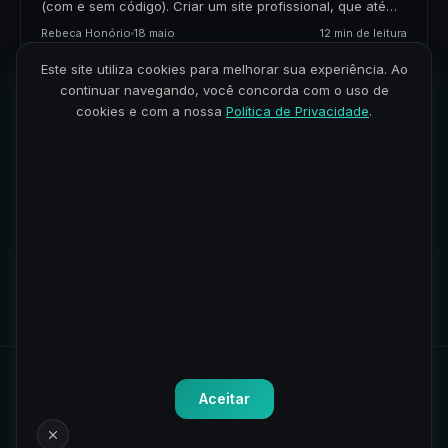
(com e sem código). Criar um site profissional, que até
alguns anos atrás levava…
Rebeca Honório
18 maio
12 min de leitura
Este site utiliza cookies para melhorar sua experiência. Ao
continuar navegando, você concorda com o uso de
Claude Code em 2026: skills, plugins e como
cookies e com a nossa
Política de Privacidade
.
usar
O que é Claude Code? Claude Code é uma ferramenta
de linha de comando criada pela Anthropic para ajudar
em tarefas de programação com…
Rebeca Honório
11 maio
22 min de leitura
Carregar mais artigos
Todos os direitos reservados.
Política de Privacidade
-
Termos
Aceitar
de Uso
CNPJ: 41.075.192/0001-82