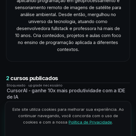
aplicando programação em geoprocessamento e
sensoriamento remoto de imagens de satélite para
análise ambiental. Desde então, mergulhou no
universo da tecnologia, atuando como
desenvolvedora fullstack e professora há mais de
10 anos. Cria conteúdos, projetos e aulas com foco
no ensino de programação aplicada a diferentes
contextos.
2
cursos publicados
Bloqueado · upgrade necessário
CURSO
CursorAI - ganhe 10x mais produtividade com a IDE
de IA
Domine a IDE CursorAI, a ferramenta mais moderna para
Este site utiliza cookies para melhorar sua experiência. Ao
escrever código com IA. Aumente sua produtividade e crie
continuar navegando, você concorda com o uso de
mais tempo na sua rotina!
cookies e com a nossa
Política de Privacidade
.
AI Designer