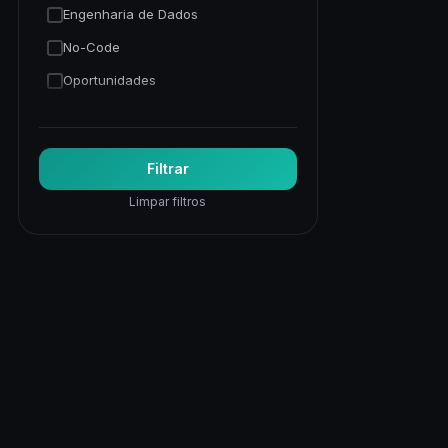
Engenharia de Dados
No-Code
Oportunidades
Programação Python
Trading Quantitativo
Filtrar
Visão Computacional
Limpar filtros
Visualização de Dados
Web
Web Apps