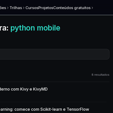
ões
Trilhas
Cursos
Projetos
Conteúdos gratuitos
ra:
python mobile
8 resultados
derno com Kivy e KivyMD
earning: comece com Scikit-learn e TensorFlow