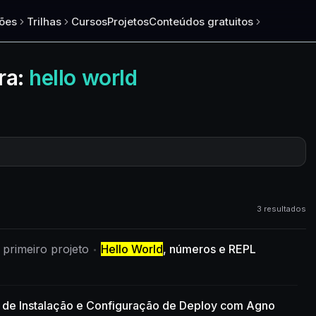
ões
Trilhas
Cursos
Projetos
Conteúdos gratuitos
ra:
hello world
3 resultados
 primeiro projeto
Hello World
, números e REPL
 de Instalação e Configuração de Deploy com Agno