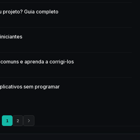
eu projeto? Guia completo
iniciantes
comuns e aprenda a corrigi-los
aplicativos sem programar
1
2
Todos os direitos reservados.
Política de Privacidade
-
Termos de Uso