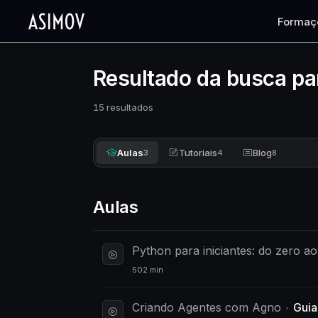
Formaç
Resultado da busca pa
15 resultados
Aulas
Tutoriais
Blog
3
4
8
Aulas
Python para iniciantes: do zero ao
502 min
Criando Agentes com Agno
Guia