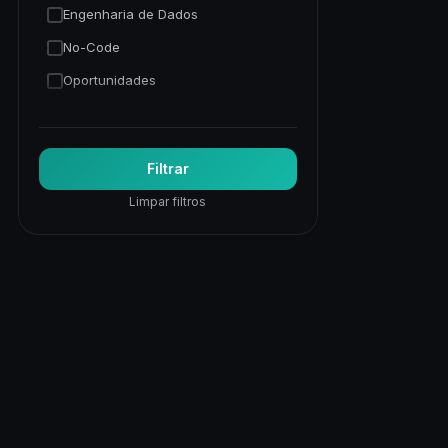
Engenharia de Dados
No-Code
Oportunidades
Programação Python
Trading Quantitativo
Filtrar
Visão Computacional
Limpar filtros
Visualização de Dados
Web
Web Apps