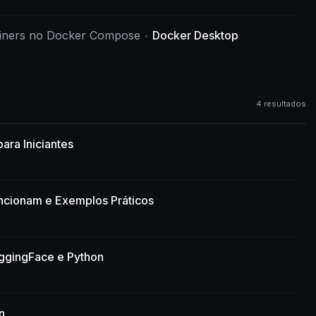
tainers no Docker Compose
Docker Desktop
4 resultados
ara Iniciantes
cionam e Exemplos Práticos
gingFace e Python
n