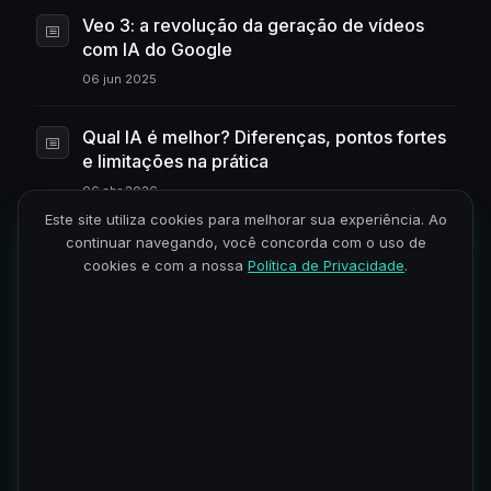
Veo 3: a revolução da geração de vídeos
com IA do Google
06 jun 2025
Qual IA é melhor? Diferenças, pontos fortes
e limitações na prática
06 abr 2026
Este site utiliza cookies para melhorar sua experiência. Ao
continuar navegando, você concorda com o uso de
Como aprender IA do zero em 2026: o
cookies e com a nossa
Política de Privacidade
.
caminho mais curto
23 mar 2026
Os melhores templates do n8n para
automatizar suas tarefas
30 maio 2025