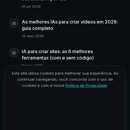
01 jun 2026
As melhores IAs para criar vídeos em 2026:
guia completo
25 maio 2026
IA para criar sites: as 6 melhores
ferramentas (com e sem código)
18 maio 2026
Este site utiliza cookies para melhorar sua experiência. Ao
continuar navegando, você concorda com o uso de
Claude Code em 2026: skills, plugins e
cookies e com a nossa
Política de Privacidade
.
como usar
11 maio 2026
Qual IA é melhor? Diferenças, pontos fortes
e limitações na prática
06 abr 2026