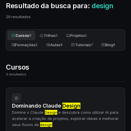
Resultado da busca para:
design
29 resultados
Cursos
Trilhas
Projetos
3
1
1
Formações
Aulas
Tutoriais
Blog
1
8
7
8
Cursos
3 resultados
Dominando Claude
Design
Domine o Claude
Design
e descubra como utilizar IA para
acelerar a criação de projetos, explorar ideias e melhorar
seus fluxos de
design
.