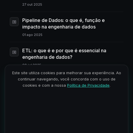
27 out 2025
Pipeline de Dados: o que é, função e
impacto na engenharia de dados
01 ago 2025
ETL: o que é e por que é essencial na
engenharia de dados?
08 jul 2025
Este site utiliza cookies para melhorar sua experiência. Ao
continuar navegando, você concorda com o uso de
Engenharia de dados: o que é, o que faz e
cookies e com a nossa
Política de Privacidade
.
como iniciar na área
07 jul 2025
Bancos de dados: o que são, tipos e como
escolher o ideal para seu projeto
19 jun 2025