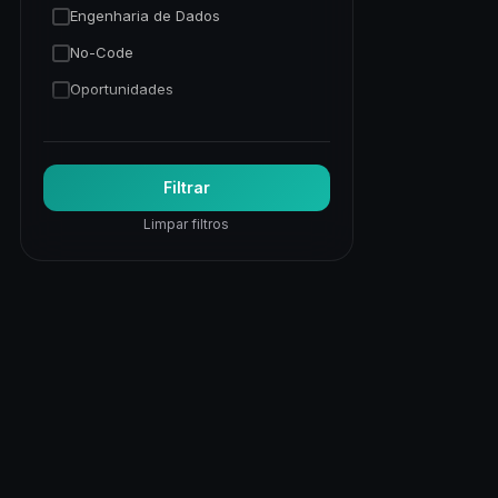
Engenharia de Dados
No-Code
Oportunidades
Programação Python
Trading Quantitativo
Filtrar
Visão Computacional
Limpar filtros
Visualização de Dados
Web
Web Apps