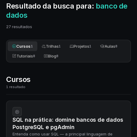
Resultado da busca para:
banco de
dados
27 resultados
Cursos
Trilhas
Projetos
Aulas
1
1
1
8
Tutoriais
Blog
8
8
Cursos
1 resultado
SQL na prática: domine bancos de dados
PostgreSQL e pgAdmin
Entenda como usar SQL — a principal linguagem de