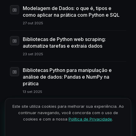
Modelagem de Dados: o que é, tipos e
como aplicar na prática com Python e SQL
27 out 2025
Bibliotecas de Python web scraping:
automatize tarefas e extraia dados
23 set 2025
Bibliotecas Python para manipulação e
análise de dados: Pandas e NumPy na
prática
13 set 2025
Este site utiliza cookies para melhorar sua experiência. Ao
Pipeline de Dados: o que é, função e
continuar navegando, você concorda com o uso de
impacto na engenharia de dados
cookies e com a nossa
Política de Privacidade
.
01 ago 2025