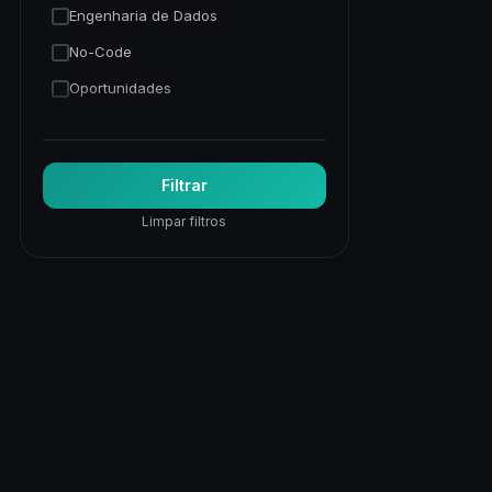
Engenharia de Dados
No-Code
Oportunidades
Programação Python
Trading Quantitativo
Filtrar
Visão Computacional
Limpar filtros
Visualização de Dados
Web
Web Apps