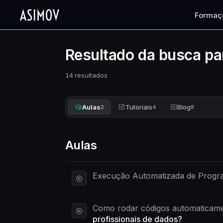
Formaç
Resultado da busca pa
14 resultados
Aulas
Tutoriais
Blog
2
4
8
Aulas
Execução Automatizada de Progr
Como rodar códigos automaticam
profissionais de dados?