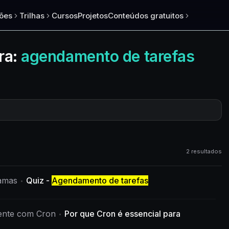
ões
Trilhas
Cursos
Projetos
Conteúdos gratuitos
ra:
agendamento de tarefas
2 resultados
amas
Quiz -
Agendamento de tarefas
ente com Cron
Por que Cron é essencial para