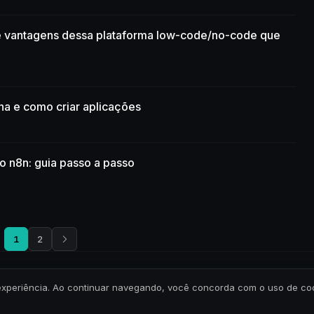
 e vantagens dessa plataforma low-code/no-code que
na e como criar aplicações
o n8n: guia passo a passo
1
2
Todos os direitos reservados.
Política de Privacidade
-
Termos de Uso
ua experiência. Ao continuar navegando, você concorda com o uso de c
CNPJ: 41.075.192/0001-82