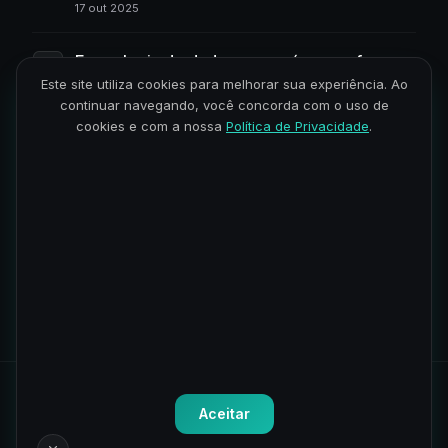
17 out 2025
Engenharia de dados: o que é, o que faz e
como iniciar na área
Este site utiliza cookies para melhorar sua experiência. Ao
continuar navegando, você concorda com o uso de
07 jul 2025
cookies e com a nossa
Política de Privacidade
.
Data Warehouse: o que é, para que serve e
por que ele é importante na engenharia de
dados
30 jun 2025
Os melhores templates do n8n para
automatizar suas tarefas
30 maio 2025
Todos os direitos reservados.
Política de Privacidade
-
Termos
Aceitar
de Uso