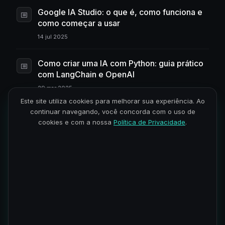
Google IA Studio: o que é, como funciona e
como começar a usar
14 jul 2025
Como criar uma IA com Python: guia prático
com LangChain e OpenAI
29 mar 2025
Este site utiliza cookies para melhorar sua experiência. Ao
continuar navegando, você concorda com o uso de
Entendendo a regressão logística:
cookies e com a nossa
Política de Privacidade
.
conceitos, aplicações e exemplos práticos
20 dez 2024
O que é Ensemble Learning e suas
principais técnicas
13 dez 2024