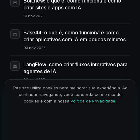
Bolt.new: o que é, como funciona e como
criar sites e apps com IA
10 nov 2025
Base44: o que é, como funciona e como
criar aplicativos com IA em poucos minutos
03 nov 2025
LangFlow: como criar fluxos interativos para
agentes de IA
03 out 2025
Este site utiliza cookies para melhorar sua experiência. Ao
continuar navegando, você concorda com o uso de
Tendências e inovações em inteligência
cookies e com a nossa
Política de Privacidade
.
artificial: panorama 2025
03 set 2025
Lovable: IA cria sites e aplicativos sem
precisar programar