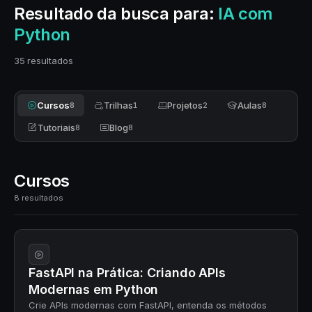
Resultado da busca para:
IA com
Python
35 resultados
Cursos
Trilhas
Projetos
Aulas
8
1
2
8
Tutoriais
Blog
8
8
Cursos
8 resultados
FastAPI na Prática: Criando APIs
Modernas em Python
Crie APIs modernas com FastAPI, entenda os métodos