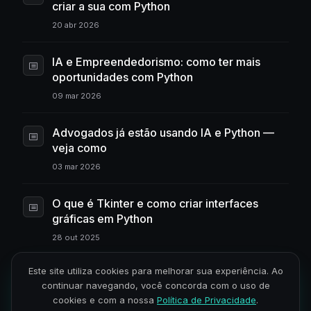
criar a sua com Python
20 abr 2026
IA e Empreendedorismo: como ter mais
oportunidades com Python
09 mar 2026
Advogados já estão usando IA e Python —
veja como
03 mar 2026
O que é Tkinter e como criar interfaces
gráficas em Python
28 out 2025
Este site utiliza cookies para melhorar sua experiência. Ao
Python para Web: como criar sites, APIs e
continuar navegando, você concorda com o uso de
aplicações completas com frameworks
cookies e com a nossa
Política de Privacidade
.
modernos