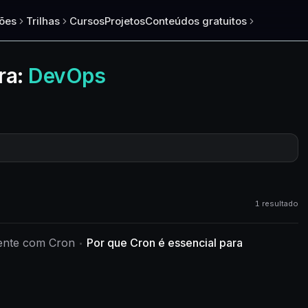
ões
Trilhas
Cursos
Projetos
Conteúdos gratuitos
ra:
DevOps
1 resultado
ente com Cron
Por que Cron é essencial para