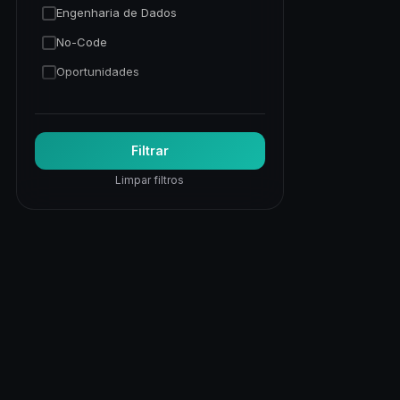
Engenharia de Dados
No-Code
Oportunidades
Programação Python
Trading Quantitativo
Filtrar
Visão Computacional
Limpar filtros
Visualização de Dados
Web
Web Apps